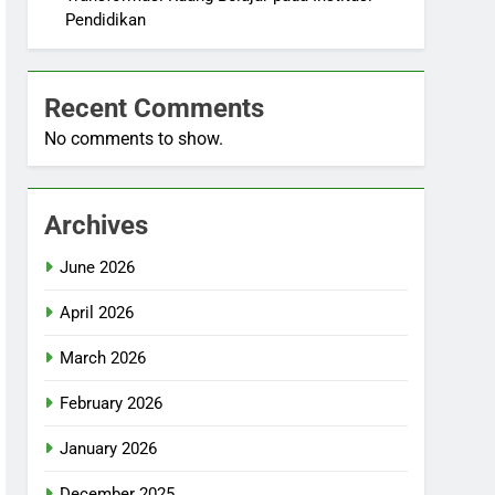
Pendidikan
Recent Comments
No comments to show.
Archives
June 2026
April 2026
March 2026
February 2026
January 2026
December 2025