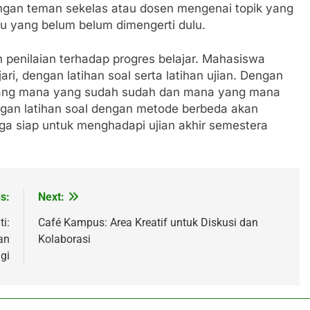
ngan teman sekelas atau dosen mengenai topik yang
u yang belum belum dimengerti dulu.
 penilaian terhadap progres belajar. Mahasiswa
ri, dengan latihan soal serta latihan ujian. Dengan
 yang mana yang sudah sudah dan mana yang mana
ngan latihan soal dengan metode berbeda akan
 siap untuk menghadapi ujian akhir semestera
s:
Next:
i:
Café Kampus: Area Kreatif untuk Diskusi dan
an
Kolaborasi
gi