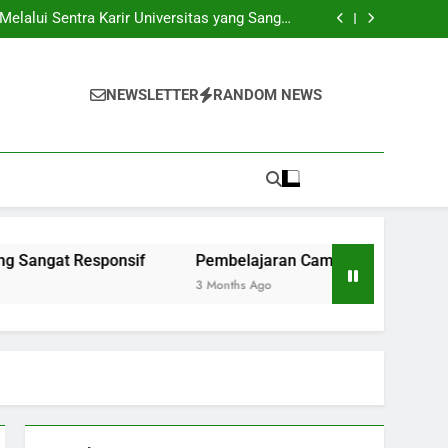
ikan Tinggi serta Sektor Industri: Strategi
Link and Match
Melalui Sentra Karir Universitas yang Sangat
Responsif
n: Menghasilkan Kelompok Pembelajar yang
Fleksibel
 Rahasia untuk Peningkatan Servis Akademik
ikan Tinggi serta Sektor Industri: Strategi
Link and Match
Melalui Sentra Karir Universitas yang Sangat
NEWSLETTER
RANDOM NEWS
Responsif
n: Menghasilkan Kelompok Pembelajar yang
Fleksibel
 Rahasia untuk Peningkatan Servis Akademik
t Responsif
Pembelajaran Campuran: Menghasilkan Kel
3 Months Ago