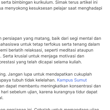
 serta bimbingan kurikulum. Simak terus artikel ini
isa menyokong kesuksesan pelajar saat menghadapi
 persiapan yang matang, baik dari segi mental dan
hasiswa untuk tetap terfokus serta tenang dalam
i berlatih relaksasi, seperti meditasi ataupun
. Serta krusial untuk menjaga motivasi dan
restasi yang telah dicapai selama kuliah.
enting. Jangan lupa untuk mendapatkan cukuplah
supaya tubuh tidak kelelahan.
Kampus Sumut
ran dapat membantu meningkatkan konsentrasi dan
 hari sebelum ujian, karena kurangnya tidur dapat
l.
apan persiapan ini. Cobalah untuk memandang ujian