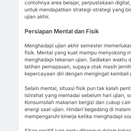
contohnya area belajar, perpustakaan digital,
untuk mendapatkan strategi-strategi yang b
ujian akhir.
Persiapan Mental dan Fisik
Menghadapi ujian akhir semester memerlukan
fisik. Mental yang kuat mampu menyokong ma
menghadapi tekanan ujian. Sediakan waktu dem
latihan pernapasan, supaya otak masih jernih
kepercayaan diri dengan mengingat kembali p
Selain mental, situasi fisik pun tak kalah p
istirahat yang memadai sebelum hari ujian, 
Konsumsilah makanan bergizi dan cukup cai
energi saat ujian. Hindari begadang di malam
mempengaruhi kinerja ketika menghadapi soa
Sikap positif juga perlu dibangun dalam tah