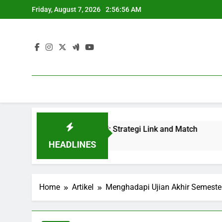
Skip
Friday, August 7, 2026
2:56:56 AM
to
content
rta Sektor Industri: Strategi Link and Match
Jelajahi
3 Months A
HEADLINES
Home
Artikel
Menghadapi Ujian Akhir Semester: