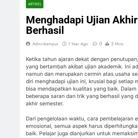
ARTIKEL
Menghadapi Ujian Akhir 
Berhasil
0
Adminkampus
1 Year Ago
3 Mins
Ketika tahun ajaran dekat dengan penutupan
yang bertambah akibat ujian akademik. Ini a
namun dan merupakan cermin atas usaha se
diri menghadapi ujian ini, krusial bagi setia
bisa mendapatkan kualitas yang baik. Dalam 
beberapa saran dan trik yang berhasil yang
akhir semester.
Dari pengelolaan waktu, cara pembelajaran e
emosional, semua aspek harus diperhitungk
baik. Pelajar juga dianjurkan untuk memaksima