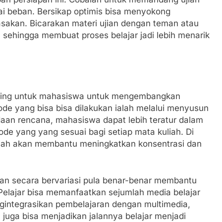
i beban. Bersikap optimis bisa menyokong
sakan. Bicarakan materi ujian dengan teman atau
, sehingga membuat proses belajar jadi lebih menarik
nting untuk mahasiswa untuk mengembangkan
ode yang bisa bisa dilakukan ialah melalui menyusun
adaan rencana, mahasiswa dapat lebih teratur dalam
de yang yang sesuai bagi setiap mata kuliah. Di
telah akan membantu meningkatkan konsentrasi dan
n secara bervariasi pula benar-benar membantu
Pelajar bisa memanfaatkan sejumlah media belajar
engintegrasikan pembelajaran dengan multimedia,
, juga bisa menjadikan jalannya belajar menjadi